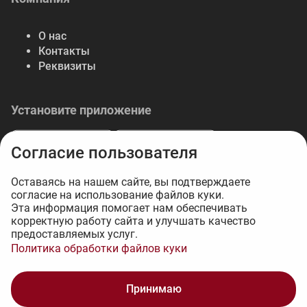
О нас
Контакты
Реквизиты
Установите приложение
Согласие пользователя
Оставаясь на нашем сайте, вы подтверждаете
согласие на использование файлов куки.
© 2026 Либерте — весь спектр отделочных
Эта информация помогает нам обеспечивать
корректную работу сайта и улучшать качество
материалов.
предоставляемых услуг.
Интернет-магазин на 1С-Битрикс - 34web
Политика обработки файлов куки
2 325 ₽
Принимаю
В корзину