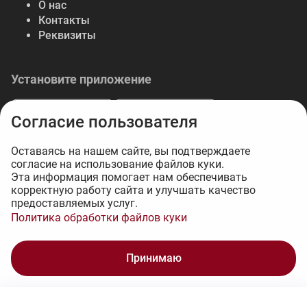
О нас
Контакты
Реквизиты
Установите приложение
Согласие пользователя
Оставаясь на нашем сайте, вы подтверждаете
согласие на использование файлов куки.
© 2026 Либерте — весь спектр отделочных
Эта информация помогает нам обеспечивать
корректную работу сайта и улучшать качество
материалов.
предоставляемых услуг.
Интернет-магазин на 1С-Битрикс - 34web
Политика обработки файлов куки
3 015 ₽
Принимаю
В корзину