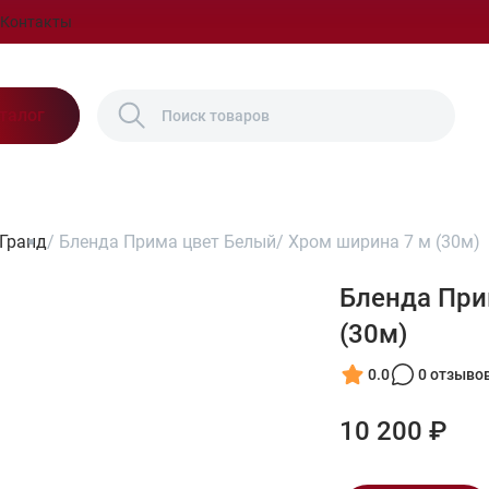
Контакты
талог
-Гранд
/
Бленда Прима цвет Белый/ Хром ширина 7 м (30м)
Бленда При
(30м)
0.0
0 отзыво
10 200 ₽