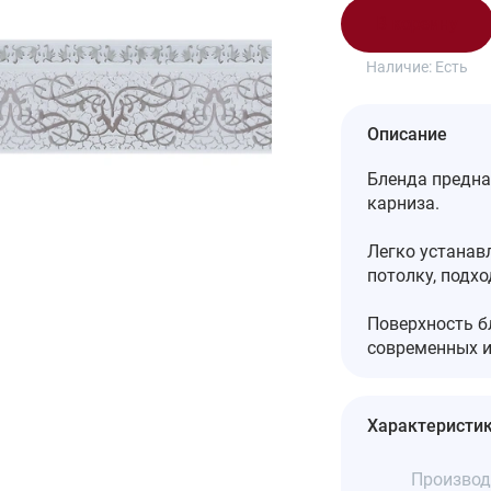
В корзину
Наличие:
Есть
Описание
Бленда предна
карниза.
Легко устанав
потолку, подх
Поверхность б
современных и
Характеристи
Производ