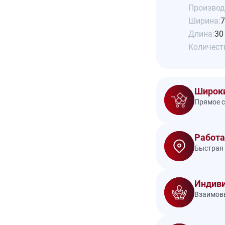
Производ
Ширина:
7
Длина:
30
Количеств
Широки
Прямое с
Работа
Быстрая 
Индиви
Взаимовы