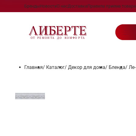
Бренды
Новости
О нас
Доставка
Правила приема товара
Ка
Главная
/
Каталог
/
Декор для дома
/
Бленда
/
Ле