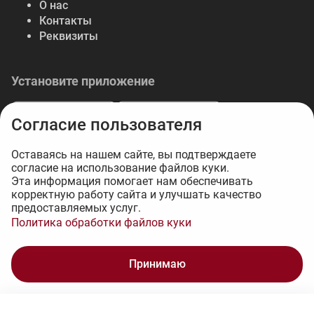
О нас
Контакты
Реквизиты
Установите приложение
Согласие пользователя
Оставаясь на нашем сайте, вы подтверждаете
согласие на использование файлов куки.
© 2026 Либерте — весь спектр отделочных
Эта информация помогает нам обеспечивать
корректную работу сайта и улучшать качество
материалов.
предоставляемых услуг.
Интернет-магазин на 1С-Битрикс - 34web
Политика обработки файлов куки
5 685 ₽
Принимаю
В корзину