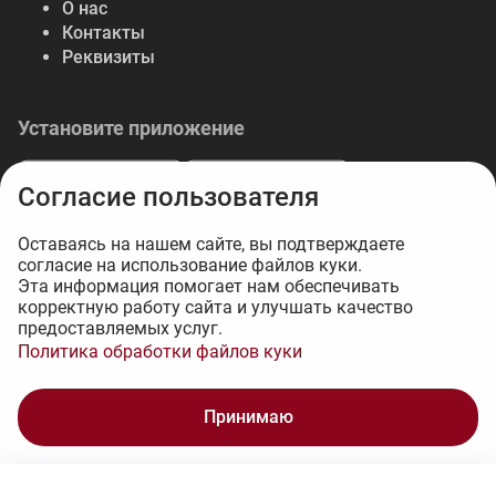
О нас
Контакты
Реквизиты
Установите приложение
Согласие пользователя
Оставаясь на нашем сайте, вы подтверждаете
согласие на использование файлов куки.
© 2026 Либерте — весь спектр отделочных
Эта информация помогает нам обеспечивать
корректную работу сайта и улучшать качество
материалов.
предоставляемых услуг.
Интернет-магазин на 1С-Битрикс - 34web
Политика обработки файлов куки
4 140 ₽
Принимаю
В корзину