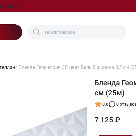
Контакты
талог
геллан
/
Бленда Геометрия 3D цвет Белый ширина 8,5 см (2
Бленда Гео
см (25м)
0.0
0 отзыво
7 125 ₽