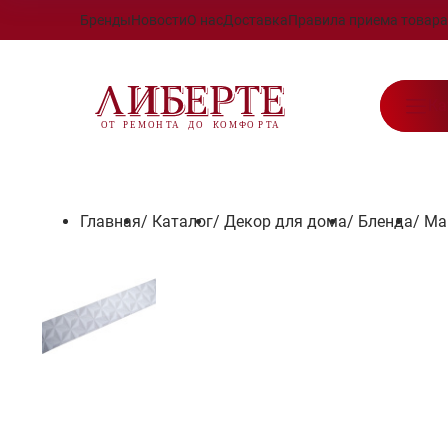
Бренды
Новости
О нас
Доставка
Правила приема товара
Ка
Главная
/
Каталог
/
Декор для дома
/
Бленда
/
Ма