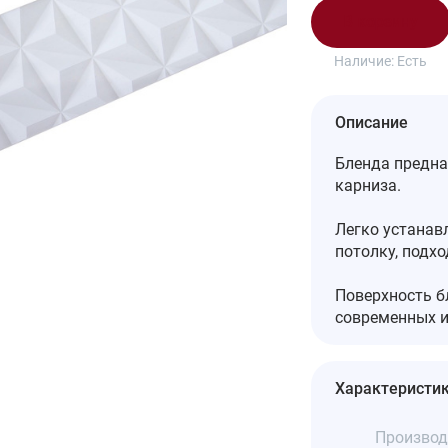
В корзину
Наличие:
Есть
Описание
Бленда предна
карниза.
Легко устанав
потолку, подх
Поверхность б
современных и
Характеристи
Производ