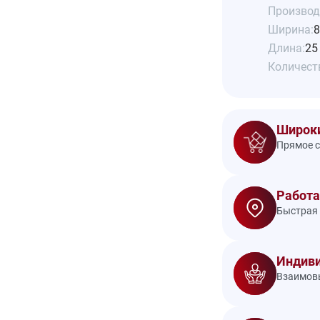
Производ
Ширина:
8
Длина:
25
Количеств
Широки
Прямое с
Работа
Быстрая 
Индиви
Взаимовы