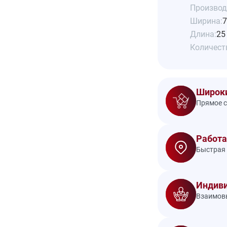
Производ
Ширина:
7
Длина:
25
Количеств
Широки
Прямое с
Работа
Быстрая 
Индиви
Взаимовы