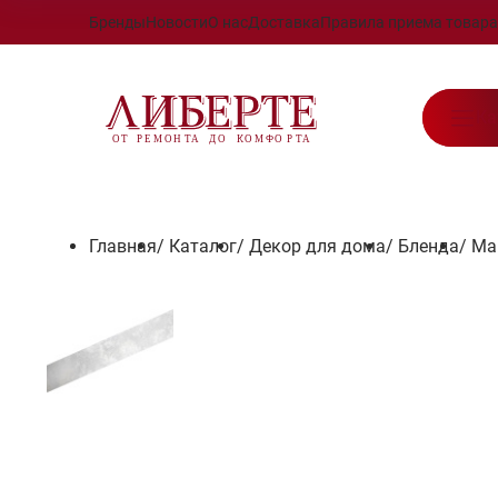
Бренды
Новости
О нас
Доставка
Правила приема товара
Ка
Главная
/
Каталог
/
Декор для дома
/
Бленда
/
Ма