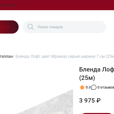
Контакты
талог
геллан
/
Бленда Лофт цвет Мрамор серый ширина 7 см (25
Бленда Лоф
(25м)
0.0
0 отзыво
3 975 ₽