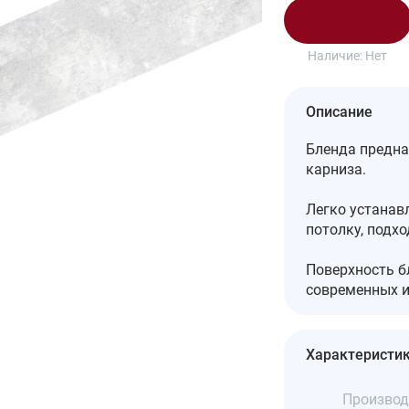
В корзину
Наличие:
Нет
Описание
Бленда предна
карниза.
Легко устанав
потолку, подх
Поверхность б
современных и
Характеристи
Производ