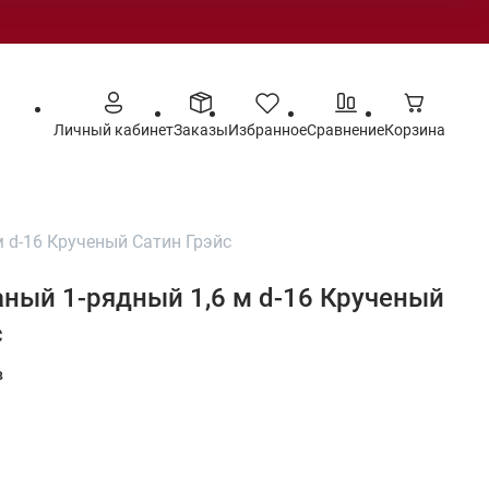
Личный кабинет
Заказы
Избранное
Сравнение
Корзина
м d-16 Крученый Сатин Грэйс
аный 1-рядный 1,6 м d-16 Крученый
с
в