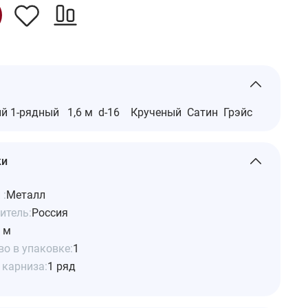
ый 1-рядный 1,6 м d-16 Крученый Сатин Грэйс
ки
 :
Металл
итель:
Россия
6 м
о в упаковке:
1
 карниза:
1 ряд