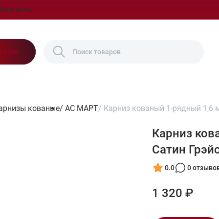
Контакты
талог
арнизы кованые
/
АС МАРТ
/
Карниз кованый 1-рядный 1,6 
Карниз ков
Сатин Грэй
0.0
0 отзыво
1 320 ₽