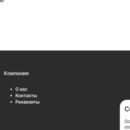
м!
Компания
О нас
Контакты
Реквизиты
С
Ос
со