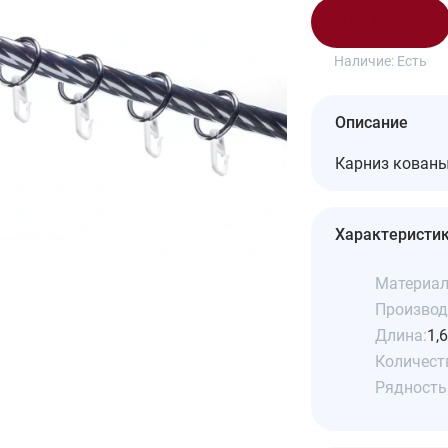
В корзину
Наличие:
Есть
Описание
Карниз кован
Характеристи
Материал
Производ
Длина:
1,
Количеств
Рядность