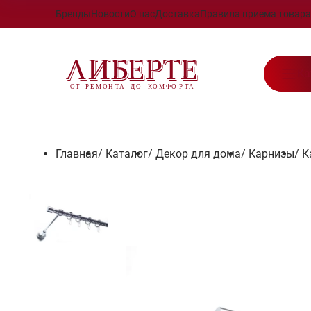
Бренды
Новости
О нас
Доставка
Правила приема товара
Ка
Главная
/
Каталог
/
Декор для дома
/
Карнизы
/
К