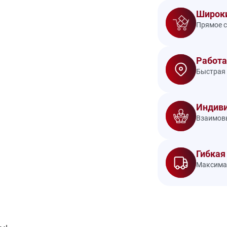
Широки
Прямое с
Работа
Быстрая 
Индиви
Взаимовы
Гибкая
Максимал