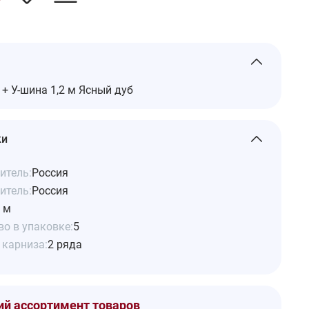
+ У-шина 1,2 м Ясный дуб
ки
итель:
Россия
итель:
Россия
2 м
о в упаковке:
5
 карниза:
2 ряда
й ассортимент товаров