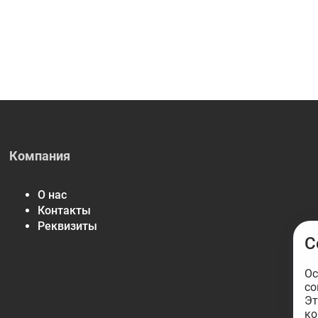
Компания
О нас
Контакты
Реквизиты
С
Ос
со
Эт
ко