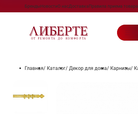
Бренды
Новости
О нас
Доставка
Правила приема товара
Ка
Главная
/
Каталог
/
Декор для дома
/
Карнизы
/
К