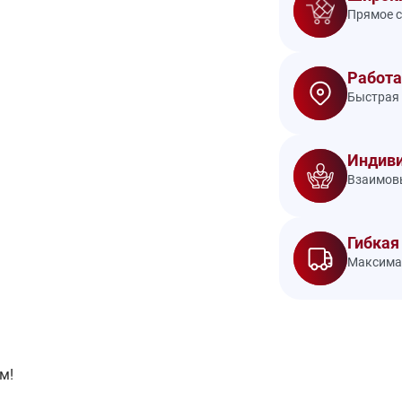
Прямое с
Работа
Быстрая 
Индиви
Взаимовы
Гибкая
Максимал
м!