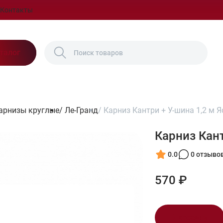
Контакты
талог
арнизы круглые
/
Ле-Гранд
/
Карниз Кантри + У-шина 1,2 м 
Карниз Кант
0.0
0 отзыво
570 ₽
В корзину