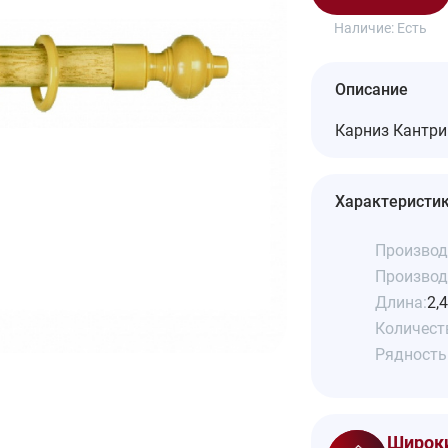
Наличие:
Есть
Описание
Карниз Кантри 
Характеристи
Производ
Производ
Длина:
2,
Количеств
Рядность
Широки