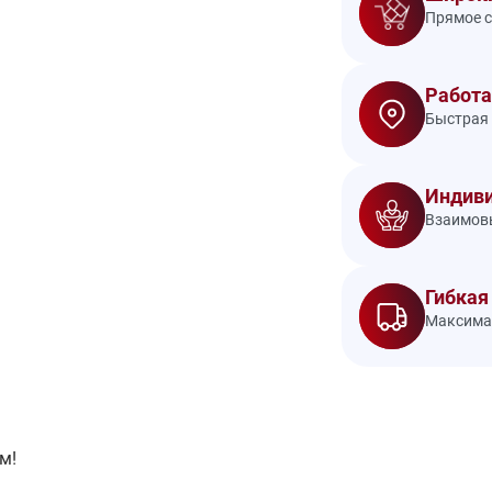
Прямое с
Работа
Быстрая 
Индиви
Взаимовы
Гибкая
Максимал
м!