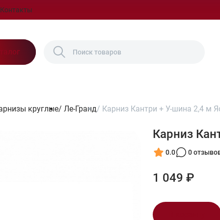
Контакты
талог
арнизы круглые
/
Ле-Гранд
/
Карниз Кантри + У-шина 2,4 м 
Карниз Кант
0.0
0 отзыво
1 049 ₽
В корзину