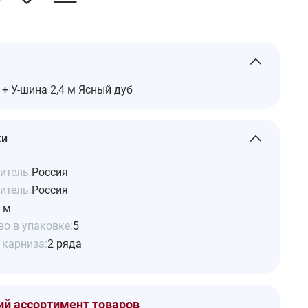
+ У-шина 2,4 м Ясный дуб
ки
итель:
Россия
итель:
Россия
4 м
о в упаковке:
5
 карниза:
2 ряда
й ассортимент товаров