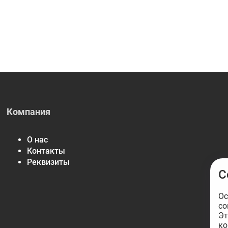
Компания
О нас
Контакты
Реквизиты
С
Ос
со
Эт
ко