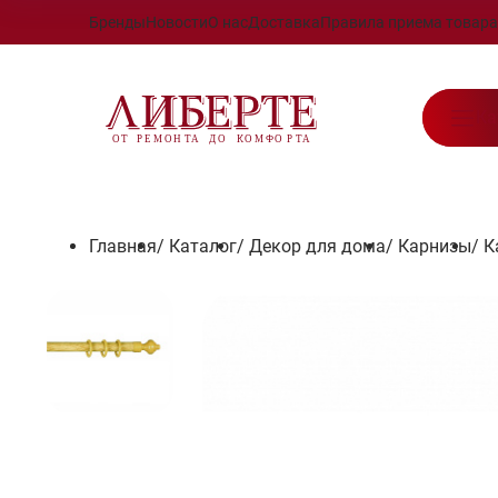
Бренды
Новости
О нас
Доставка
Правила приема товара
Ка
Главная
/
Каталог
/
Декор для дома
/
Карнизы
/
К