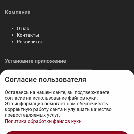
Компания
О нас
Контакты
Реквизиты
Установите приложение
Согласие пользователя
Оставаясь на нашем сайте, вы подтверждаете
согласие на использование файлов куки.
© 2026 Либерте — весь спектр отделочных
Эта информация помогает нам обеспечивать
корректную работу сайта и улучшать качество
материалов.
предоставляемых услуг.
Интернет-магазин на 1С-Битрикс - 34web
Политика обработки файлов куки
2 063 ₽