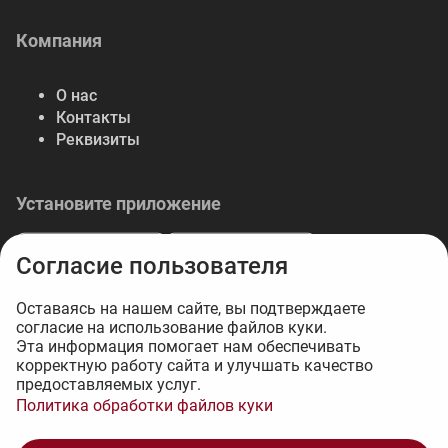
Компания
О нас
Контакты
Реквизиты
Установите приложение
Согласие пользователя
Оставаясь на нашем сайте, вы подтверждаете
согласие на использование файлов куки.
© 2026 Либерте — весь спектр отделочных
Эта информация помогает нам обеспечивать
корректную работу сайта и улучшать качество
материалов.
предоставляемых услуг.
Интернет-магазин на 1С-Битрикс - 34web
Политика обработки файлов куки
1 283 ₽