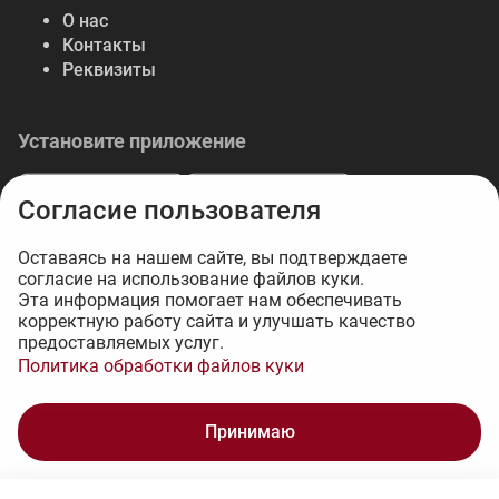
О нас
Контакты
Реквизиты
Установите приложение
Согласие пользователя
Оставаясь на нашем сайте, вы подтверждаете
согласие на использование файлов куки.
© 2026 Либерте — весь спектр отделочных
Эта информация помогает нам обеспечивать
корректную работу сайта и улучшать качество
материалов.
предоставляемых услуг.
Интернет-магазин на 1С-Битрикс - 34web
Политика обработки файлов куки
1 283 ₽
Принимаю
В корзину