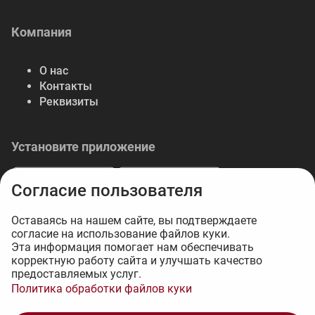
Компания
О нас
Контакты
Реквизиты
Установите приложение
Согласие пользователя
Оставаясь на нашем сайте, вы подтверждаете
согласие на использование файлов куки.
© 2026 Либерте — весь спектр отделочных
Эта информация помогает нам обеспечивать
корректную работу сайта и улучшать качество
материалов.
предоставляемых услуг.
Интернет-магазин на 1С-Битрикс - 34web
Политика обработки файлов куки
1 377 ₽