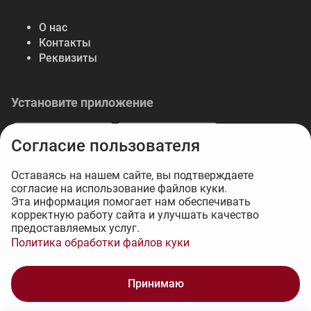
О нас
Контакты
Реквизиты
Установите приложение
Согласие пользователя
Оставаясь на нашем сайте, вы подтверждаете
согласие на использование файлов куки.
© 2026 Либерте — весь спектр отделочных
Эта информация помогает нам обеспечивать
корректную работу сайта и улучшать качество
материалов.
предоставляемых услуг.
Интернет-магазин на 1С-Битрикс - 34web
Политика обработки файлов куки
1 506 ₽
Принимаю
В корзину