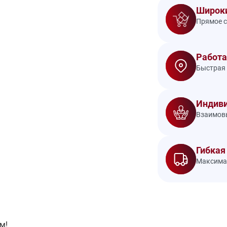
Широки
Прямое с
Работа
Быстрая 
Индиви
Взаимовы
Гибкая
Максимал
м!