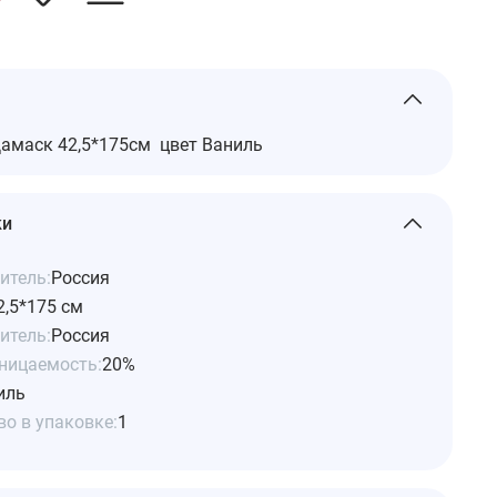
амаск 42,5*175см цвет Ваниль
ки
итель:
Россия
2,5*175 см
итель:
Россия
ницаемость:
20%
иль
о в упаковке:
1