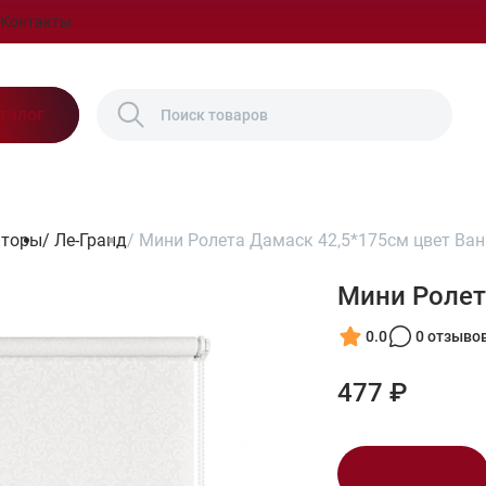
Контакты
талог
шторы
/
Ле-Гранд
/
Мини Ролета Дамаск 42,5*175см цвет Ва
Мини Ролет
0.0
0 отзыво
477 ₽
В корзину