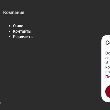
Компания
О нас
Контакты
Реквизиты
С
Ос
со
Эт
ко
пр
По
в.