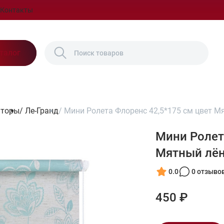
Контакты
талог
шторы
/
Ле-Гранд
/
Мини Ролета Флоренс 42,5*175 см цвет М
Мини Ролет
Мятный лё
0.0
0 отзыво
450 ₽