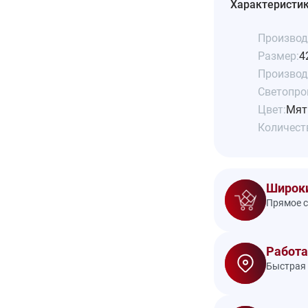
Характеристи
Производ
Размер:
4
Производ
Светопро
Цвет:
Мят
Количеств
Широки
Прямое с
Работа
Быстрая 