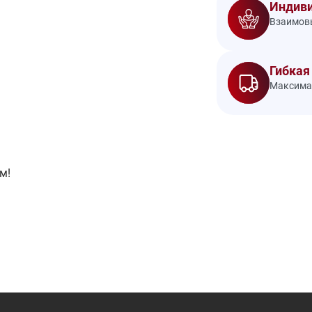
Индиви
Взаимовы
Гибкая
Максимал
м!