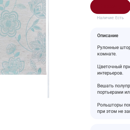
В корзину
Наличие:
Есть
Описание
Рулонные штор
комнате.
Цветочный при
интерьеров.
Вешать полуп
портьерами ил
Рольшторы пом
при этом не з