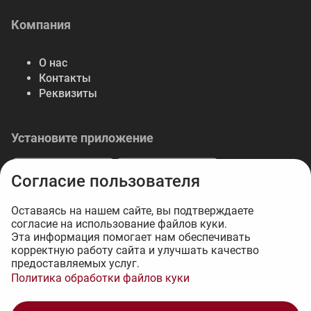
Компания
О нас
Контакты
Реквизиты
Установите приложение
Согласие пользователя
Оставаясь на нашем сайте, вы подтверждаете
согласие на использование файлов куки.
© 2026 Либерте — весь спектр отделочных
Эта информация помогает нам обеспечивать
корректную работу сайта и улучшать качество
материалов.
предоставляемых услуг.
Интернет-магазин на 1С-Битрикс - 34web
Политика обработки файлов куки
1 500 ₽