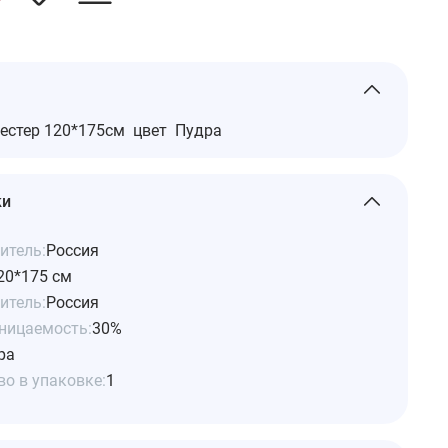
естер 120*175см цвет Пудра
ки
итель:
Россия
20*175 см
итель:
Россия
ницаемость:
30%
ра
о в упаковке:
1