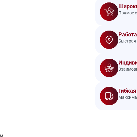
Широки
Прямое с
Работа
Быстрая 
Индиви
Взаимовы
Гибкая
Максимал
м!