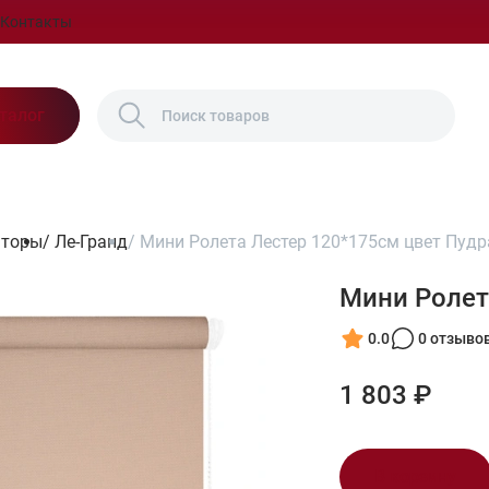
Контакты
талог
шторы
/
Ле-Гранд
/
Мини Ролета Лестер 120*175см цвет Пудр
Мини Ролет
0.0
0 отзыво
1 803 ₽
В корзину