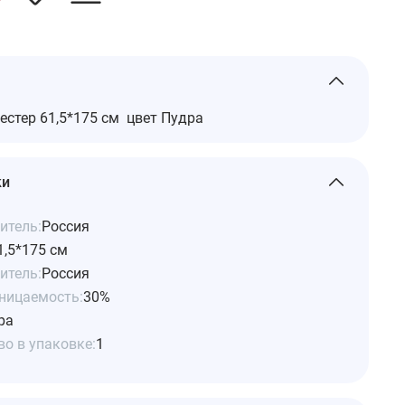
естер 61,5*175 см цвет Пудра
ки
итель:
Россия
1,5*175 см
итель:
Россия
ницаемость:
30%
ра
о в упаковке:
1