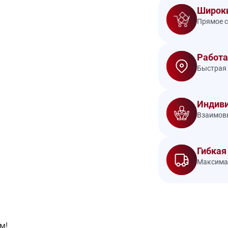
Широки
Прямое с
Работа
Быстрая 
Индиви
Взаимовы
Гибкая
Максимал
м!