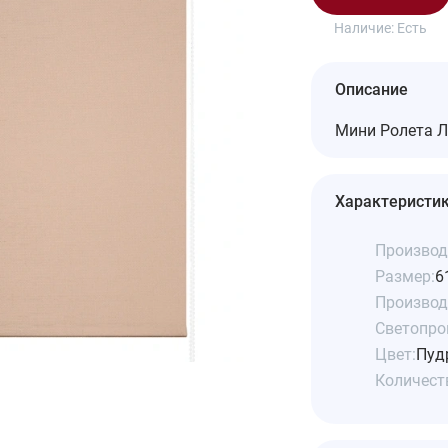
Наличие:
Есть
Описание
Мини Ролета Л
Характеристи
Производ
Размер:
6
Производ
Светопро
Цвет:
Пуд
Количеств