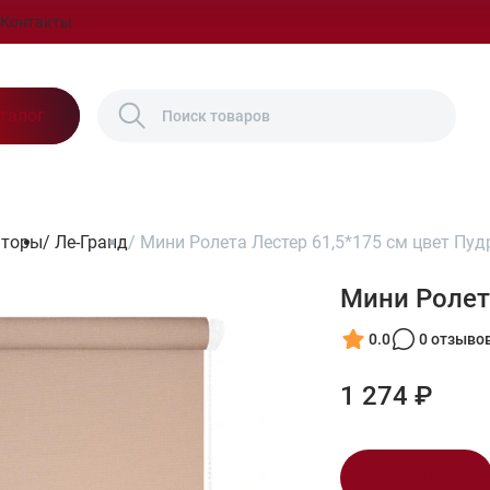
Контакты
талог
шторы
/
Ле-Гранд
/
Мини Ролета Лестер 61,5*175 см цвет Пуд
Мини Ролет
0.0
0 отзыво
1 274 ₽
В корзину