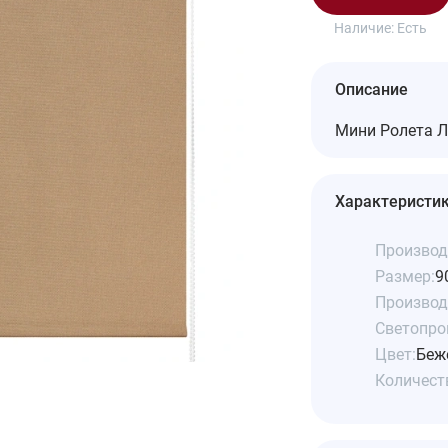
Наличие:
Есть
Описание
Мини Ролета Л
Характеристи
Производ
Размер:
9
Производ
Светопро
Цвет:
Беж
Количеств