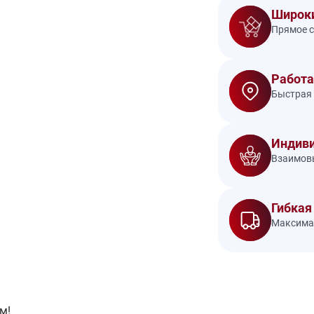
Широки
Прямое с
Работа
Быстрая 
Индиви
Взаимовы
Гибкая
Максимал
м!