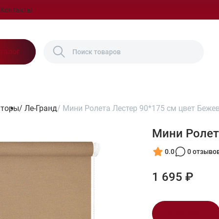
Контакты
талог
шторы
/
Ле-Гранд
/
Мини Ролета Лестер 90*175 см цвет Беже
Мини Ролет
0.0
0 отзыво
1 695 ₽
В корзину