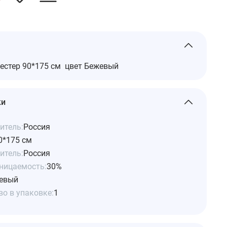
естер 90*175 см цвет Бежевый
ки
итель:
Россия
0*175 см
итель:
Россия
ницаемость:
30%
евый
о в упаковке:
1