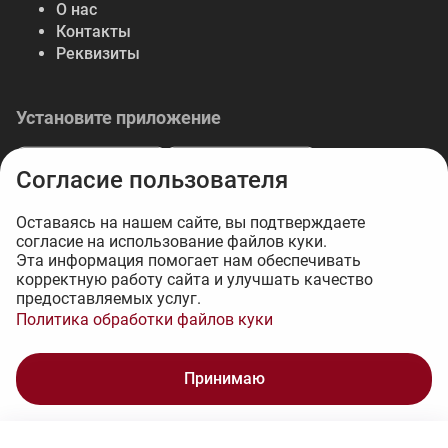
О нас
Контакты
Реквизиты
Установите приложение
Согласие пользователя
Оставаясь на нашем сайте, вы подтверждаете
согласие на использование файлов куки.
© 2026 Либерте — весь спектр отделочных
Эта информация помогает нам обеспечивать
корректную работу сайта и улучшать качество
материалов.
предоставляемых услуг.
Интернет-магазин на 1С-Битрикс - 34web
Политика обработки файлов куки
2 174 ₽
Принимаю
В корзину