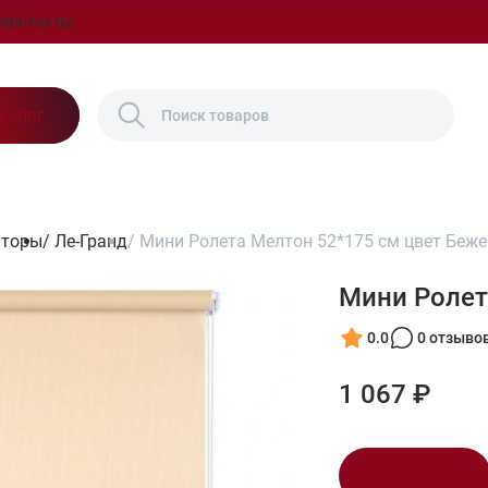
Контакты
талог
шторы
/
Ле-Гранд
/
Мини Ролета Мелтон 52*175 см цвет Беж
Мини Ролет
0.0
0 отзыво
1 067 ₽
В корзину