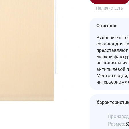
Наличие:
Есть
Описание
Рулонные штор
создана для те
представляют 
мелкой фактур
выполнены из 
антипылевой п
Мелтон подойд
интерьерному 
Характеристи
Производ
Размер:
5