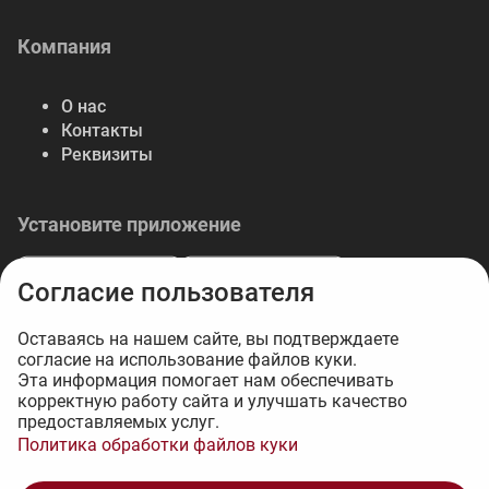
Компания
О нас
Контакты
Реквизиты
Установите приложение
Согласие пользователя
Оставаясь на нашем сайте, вы подтверждаете
согласие на использование файлов куки.
© 2026 Либерте — весь спектр отделочных
Эта информация помогает нам обеспечивать
корректную работу сайта и улучшать качество
материалов.
предоставляемых услуг.
Интернет-магазин на 1С-Битрикс - 34web
Политика обработки файлов куки
1 022 ₽