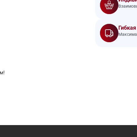
Взаимовы
Гибкая
Максимал
м!