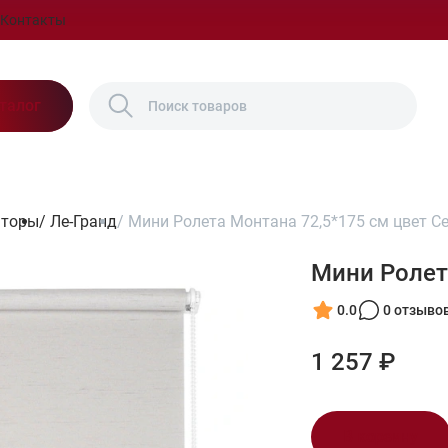
Контакты
талог
шторы
/
Ле-Гранд
/
Мини Ролета Монтана 72,5*175 см цвет С
Мини Ролет
0.0
0 отзыво
1 257 ₽
В корзину