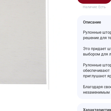
Наличие:
Есть
Описание
Рулонные штор
решение для те
Это придает ш
выбором для л
Рулонные штор
обеспечивают 
приглушают яр
Благодаря сво
незаменимым 
Характеристи