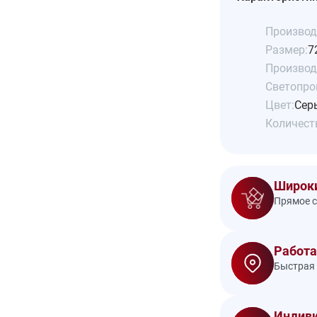
Производ
Размер:
7
Производ
Светопро
Цвет:
Сер
Количеств
Широки
Прямое с
Работа
Быстрая 
Индиви