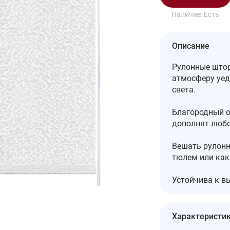
Наличие:
Есть
Описание
Рулонные штор
атмосферу уед
света.
Благородный о
дополнят любо
Вешать рулонн
тюлем или как
Устойчива к в
Характеристи