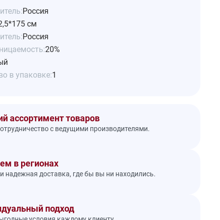
итель:
Россия
2,5*175 см
итель:
Россия
ницаемость:
20%
ый
о в упаковке:
1
й ассортимент товаров
отрудничество с ведущими производителями.
ем в регионах
и надежная доставка, где бы вы ни находились.
дуальный подход
годные условия каждому клиенту.