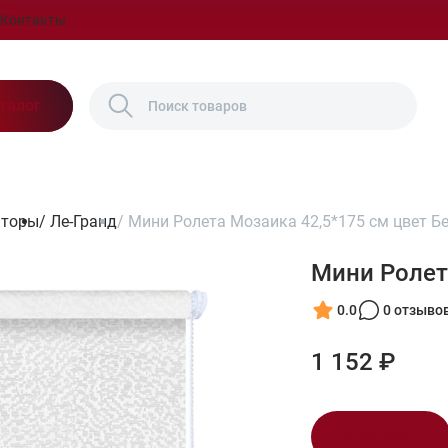
Контакты
талог
шторы
/
Ле-Гранд
/
Мини Ролета Мозаика 42,5*175 см цвет Б
Мини Ролет
0.0
0 отзыво
1 152 ₽
В корзину