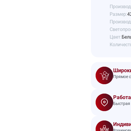
Производ
Размер:
4
Производ
Светопро
Цвет:
Бел
Количеств
Широки
Прямое с
Работа
Быстрая 
Индиви
Взаимовы