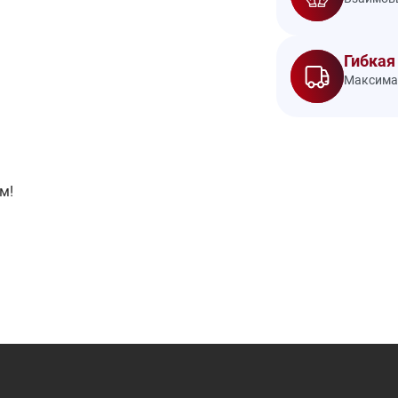
Гибкая
Максимал
м!