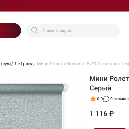
Контакты
талог
шторы
/
Ле-Гранд
/
Мини Ролета Мозаика 57*175 см цвет Те
Мини Ролет
Серый
0.0
0 отзыво
1 116 ₽