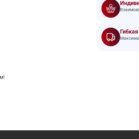
Индиви
Взаимовы
Гибкая
Максимал
м!