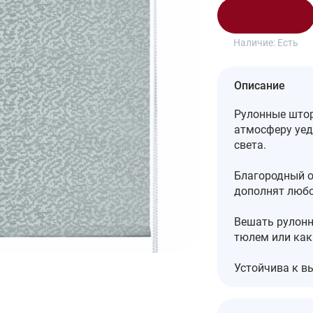
В корзину
Наличие:
Есть
Описание
Рулонные штор
атмосферу уед
света.
Благородный о
дополнят любо
Вешать рулонн
тюлем или как
Устойчива к в