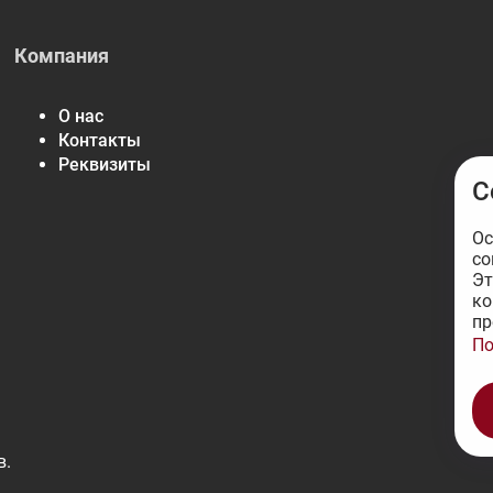
Компания
О нас
Контакты
Реквизиты
С
Ос
со
Эт
ко
пр
По
в.