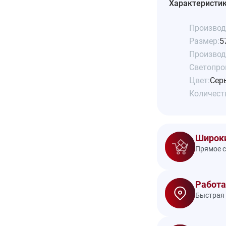
Характеристи
Производ
Размер:
5
Производ
Светопро
Цвет:
Сер
Количеств
Широки
Прямое с
Работа
Быстрая 