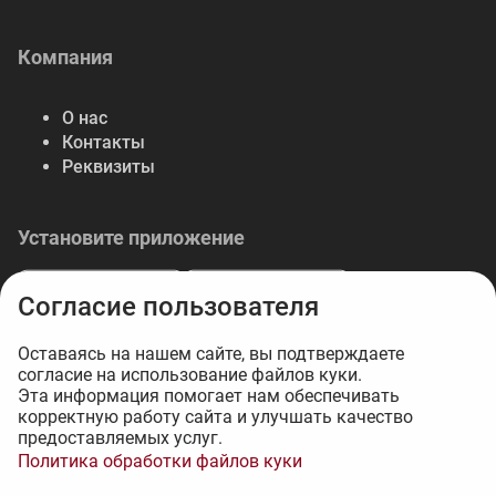
Компания
О нас
Контакты
Реквизиты
Установите приложение
Согласие пользователя
Оставаясь на нашем сайте, вы подтверждаете
согласие на использование файлов куки.
© 2026 Либерте — весь спектр отделочных
Эта информация помогает нам обеспечивать
корректную работу сайта и улучшать качество
материалов.
предоставляемых услуг.
Интернет-магазин на 1С-Битрикс - 34web
Политика обработки файлов куки
564 ₽