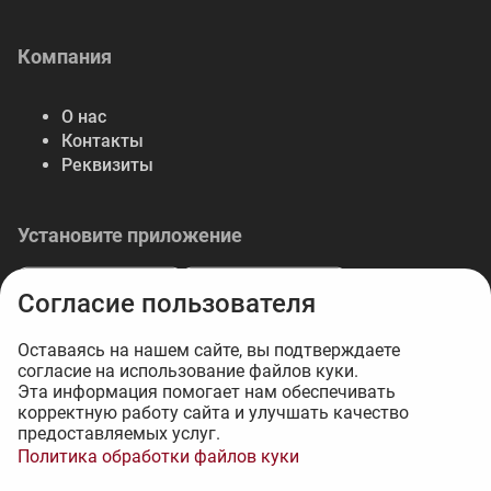
Компания
О нас
Контакты
Реквизиты
Установите приложение
Согласие пользователя
Оставаясь на нашем сайте, вы подтверждаете
согласие на использование файлов куки.
© 2026 Либерте — весь спектр отделочных
Эта информация помогает нам обеспечивать
корректную работу сайта и улучшать качество
материалов.
предоставляемых услуг.
Интернет-магазин на 1С-Битрикс - 34web
Политика обработки файлов куки
705 ₽