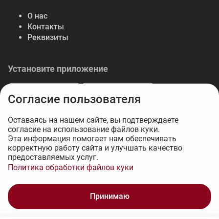
О нас
Контакты
Реквизиты
Установите приложение
Согласие пользователя
Оставаясь на нашем сайте, вы подтверждаете
согласие на использование файлов куки.
© 2026 Либерте — весь спектр отделочных
Эта информация помогает нам обеспечивать
корректную работу сайта и улучшать качество
материалов.
предоставляемых услуг.
Интернет-магазин на 1С-Битрикс - 34web
Политика обработки файлов куки
2 130 ₽
Принимаю
В корзину