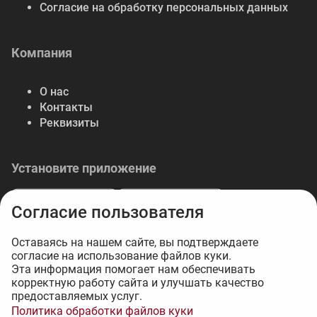
Согласие на обработку персональных данных
Компания
О нас
Контакты
Реквизиты
Установите приложение
Согласие пользователя
Оставаясь на нашем сайте, вы подтверждаете
согласие на использование файлов куки.
© 2026 Либерте — весь спектр отделочных
Эта информация помогает нам обеспечивать
корректную работу сайта и улучшать качество
материалов.
предоставляемых услуг.
Интернет-магазин на 1С-Битрикс - 34web
Политика обработки файлов куки