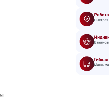
Работа
Быстрая 
Индиви
Взаимовы
Гибкая
Максимал
м!