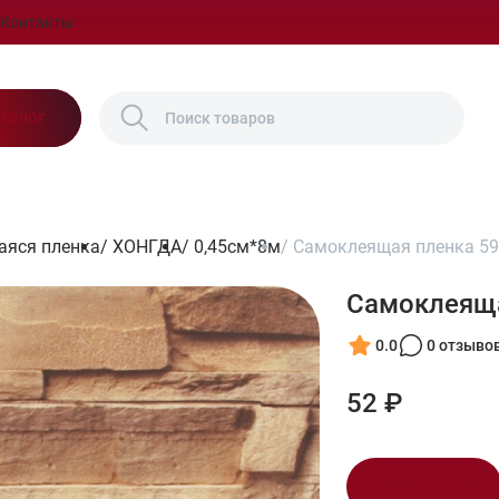
Контакты
талог
яся пленка
/
ХОНГДА
/
0,45см*8м
/
Самоклеящая пленка 59
Самоклеяща
0.0
0 отзыво
52 ₽
В корзину