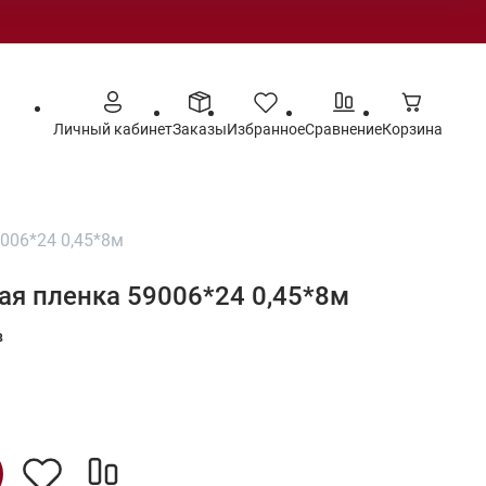
Личный кабинет
Заказы
Избранное
Сравнение
Корзина
006*24 0,45*8м
я пленка 59006*24 0,45*8м
в