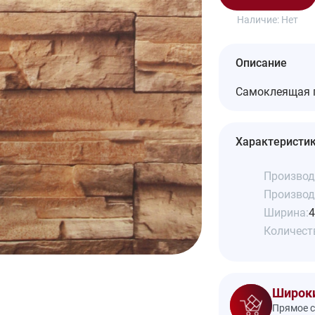
Наличие:
Нет
Описание
Самоклеящая 
Характеристи
Производ
Производ
Ширина:
4
Количеств
Широки
Прямое с