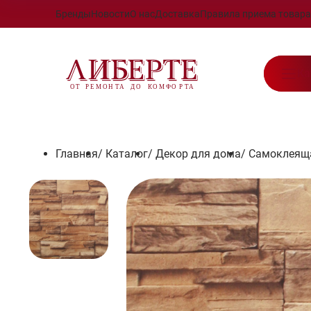
Бренды
Новости
О нас
Доставка
Правила приема товара
Ка
Главная
/
Каталог
/
Декор для дома
/
Самоклеяща