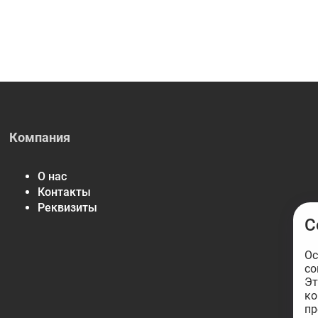
Компания
О нас
Контакты
Реквизиты
С
Ос
со
Эт
ко
пр